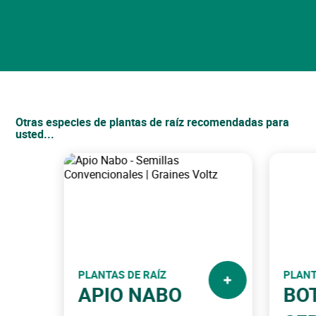
Ver mi cesta
Continuar con mis compras
Suscríbase ahora a nuestro boletín
para beneficiarse de
las ofertas actuales en una selección de productos.
Volver al sitio
Otras especies de plantas de raíz recomendadas para
usted...
¡No te olvides de mí!
PLANTAS DE RAÍZ
PLANT
APIO NABO
BO