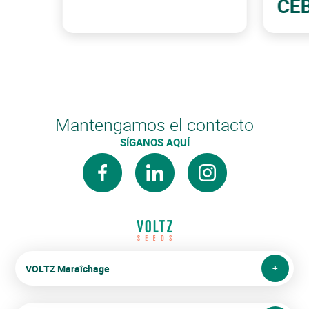
CE
Mantengamos el contacto
SÍGANOS AQUÍ
facebook
linkedin
instagram
VOLTZ Maraîchage