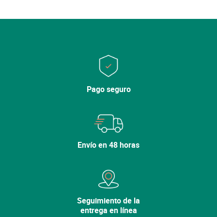
Cerrar
Cerrar
Lo sentimos, la variedad ya no está en el
Pago seguro
catálogo.
Descubra nuestras otras
variedades.
Envío en 48 horas
Ver mi cesta
Seguir comprando
Seguimiento de la
entrega en línea