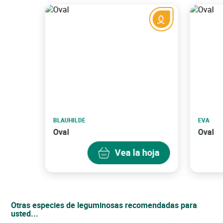
Está interesado en nuestro producto.
Su solicitud ha sido tenida en cuenta.
Ver mi cesta
Continuar con mis compras
Suscríbase ahora a nuestro boletín
para beneficiarse de
las ofertas actuales en una selección de productos.
Volver al sitio
BLAUHILDE
EVA
Oval
Oval
¡No te olvides de mí!
Vea la hoja
Otras especies de leguminosas recomendadas para
usted...