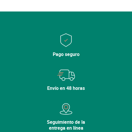
Cerrar
Cerrar
Lo sentimos, la variedad ya no está en el
Pago seguro
catálogo.
Descubra nuestras otras
variedades.
Envío en 48 horas
Ver mi cesta
Seguir comprando
Seguimiento de la
entrega en línea