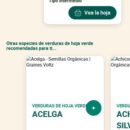
Tipo intermedio
Vea la hoja
Otras especies de verduras de hoja verde
recomendadas para ti...
VERDURAS DE HOJA VERDE
VERDU
ACELGA
AC
SIL