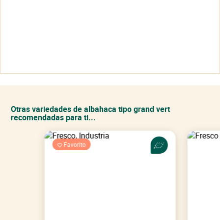
Cerrar
Cerrar
Está interesado en nuestro producto.
Otras variedades de albahaca tipo grand vert
recomendadas para ti...
Su solicitud ha sido tenida en cuenta.
Favorito
Ver mi cesta
Continuar con mis compras
Suscríbase ahora a nuestro boletín
para beneficiarse de
las ofertas actuales en una selección de productos.
Volver al sitio