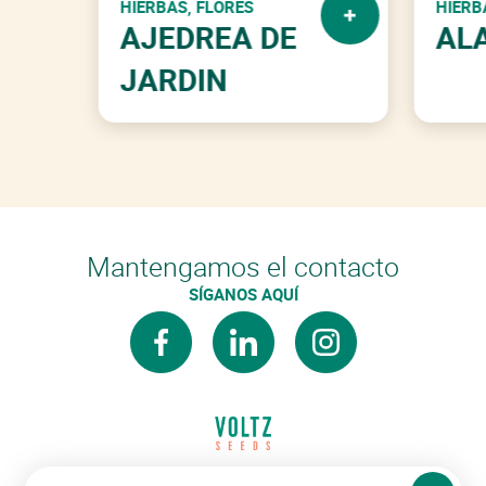
HIERBAS, FLORES
HIERB
AJEDREA DE
AL
JARDIN
Mantengamos el contacto
SÍGANOS AQUÍ
facebook
linkedin
instagram