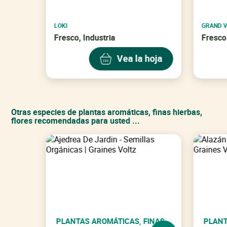
¡No te olvides de mí!
LOKI
GRAND 
Fresco, Industria
Fresco
Vea la hoja
Otras especies de plantas aromáticas, finas hierbas,
flores recomendadas para usted ...
PLANTAS AROMÁTICAS, FINAS
PLANT