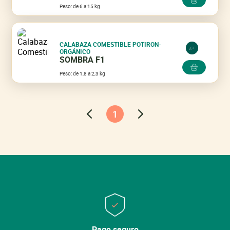
Peso: de 6 a 15 kg
CALABAZA COMESTIBLE POTIRON-
ORGÁNICO
SOMBRA F1
Peso: de 1,8 a 2,3 kg
1
Cerrar
Cerrar
Lo sentimos, la variedad ya no está en el
catálogo.
Descubra nuestras otras
variedades.
Ver mi cesta
Pago seguro