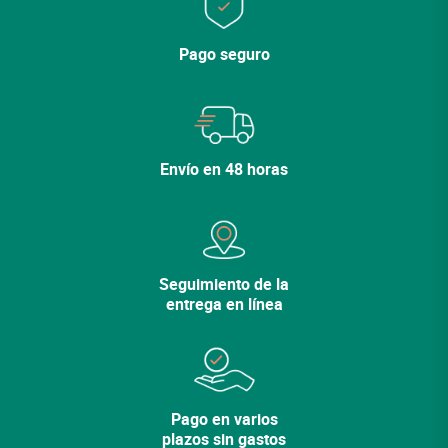
Cerrar
Pago seguro
Cerrar
Lo sentimos, la variedad ya no está en el
catálogo.
Envío en 48 horas
Descubra nuestras otras
variedades.
Ver mi cesta
Seguimiento de la
Seguir comprando
entrega en línea
Pago en varios
plazos sin gastos