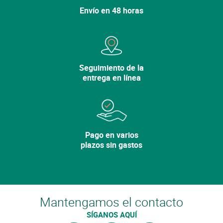
Envío en 48 horas
Cerrar
Lo sentimos, la variedad ya no está en el
catálogo.
Descubra nuestras otras
variedades.
Seguimiento de la
entrega en línea
Ver mi cesta
Seguir comprando
Pago en varios
plazos sin gastos
Mantengamos el contacto
SÍGANOS AQUÍ