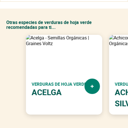
Ver mi cesta
Continuar con mis compras
Suscríbase ahora a nuestro boletín
para beneficiarse de
Otras especies de verduras de hoja verde
las ofertas actuales en una selección de productos.
Volver al sitio
recomendadas para ti...
¡No te olvides de mí!
VERDURAS DE HOJA VERDE
VERDU
ACELGA
AC
SIL