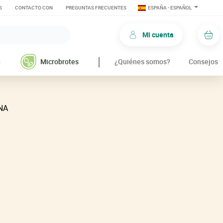
S
CONTACTO CON
PREGUNTAS FRECUENTES
ESPAÑA - ESPAÑOL
Mi cuenta
Car
g
Microbrotes
¿Quiénes somos?
Consejos