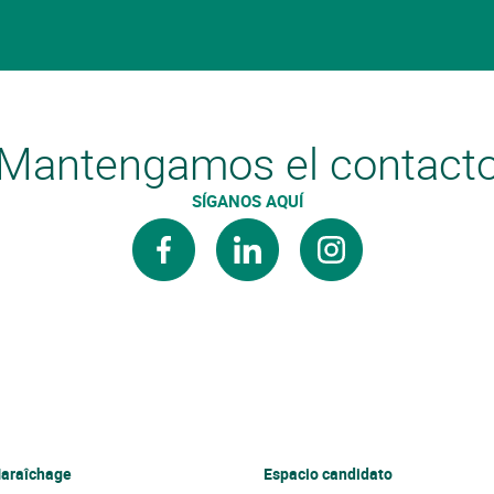
Mantengamos el contact
SÍGANOS AQUÍ
facebook
linkedin
instagram
araîchage
Espacio candidato