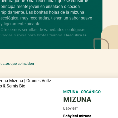
dendragonne. Una «col china» que se consume
principalmente joven en ensalada o cocida
rápidamente. Las bonitas hojas de la mizuna
ecológica, muy recortadas, tienen un sabor suave
y ligeramente picante.
Ofrecemos semillas de variedades ecológicas
verdes o rojas para brotes tiernos.
Descubra la
gama ecológica VOLTZ Seeds.
ductos que coinciden
MIZUNA -ORGÁNICO
MIZUNA
Babyleaf
Babyleaf mizuna