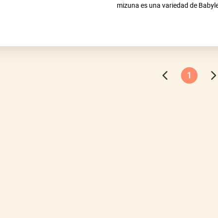
mizuna es una variedad de Babyle
camp., grupo Japonica); hojas fu
cosechar de otoño a invierno, crec
rendimiento, muy tolerante al frío
Color de la cabeza: verde oscuro.
1