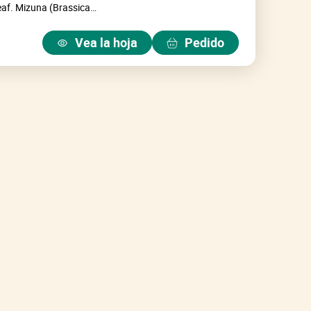
af. Mizuna (Brassica
ertemente pinnadas, para
imiento rápido, alto
Vea la hoja
Pedido
. Semillas desnudas.
 Todo el año