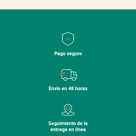
Cerrar
Cerrar
Lo sentimos, la variedad ya no está en el
Pago seguro
catálogo.
Descubra nuestras otras
variedades.
Envío en 48 horas
Ver mi cesta
Seguir comprando
Seguimiento de la
entrega en línea