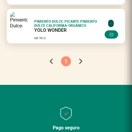
PIMIENTO DULCE-PICANTE PIMIENTO
DULCE CALIFORNIA-ORGÁNICO
YOLO WONDER
HR: Tm 0
1
Cerrar
Cerrar
Lo sentimos, la variedad ya no está en el
catálogo.
Descubra nuestras otras
variedades.
Ver mi cesta
Pago seguro