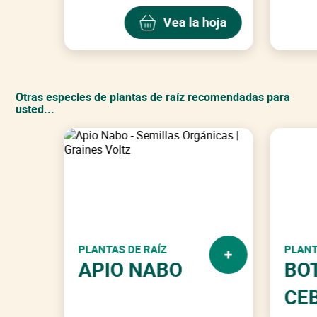
Vea la hoja
Otras especies de plantas de raíz recomendadas para
usted...
PLANTAS DE RAÍZ
PLANT
APIO NABO
BO
CE