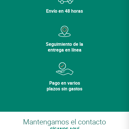
Cerrar
Envío en 48 horas
Lo sentimos, la variedad ya no está en el
catálogo.
Descubra nuestras otras
variedades.
Seguimiento de la
Ver mi cesta
entrega en línea
Seguir comprando
Pago en varios
plazos sin gastos
Mantengamos el contacto
SÍGANOS AQUÍ