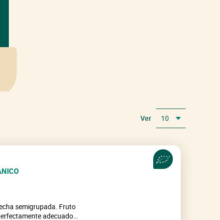
Ver
10
Todos
ÁNICO
secha semigrupada. Fruto
 perfectamente adecuado