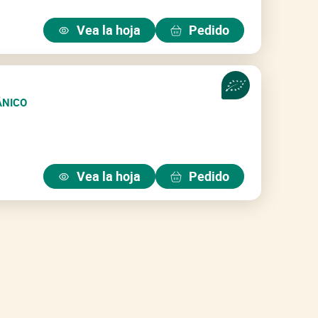
ual que su prima pequeña
a una tolerancia muy alta a
Vea la hoja
Pedido
 Entre 280 y 300 g. HR: Va,
 Pi, TSWV.
ÁNICO
Vea la hoja
Pedido