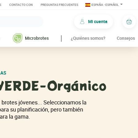
S
CONTACTO CON
PREGUNTAS FRECUENTES
ESPAÑA - ESPAÑOL
Mi cuenta
Car
g
Microbrotes
¿Quiénes somos?
Consejos
CAS
VERDE-Orgánico
y brotes jóvenes... Seleccionamos la
para su planificación, pero también
ara la gama.