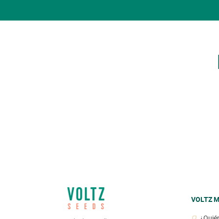
VOLTZ M
¿Quié