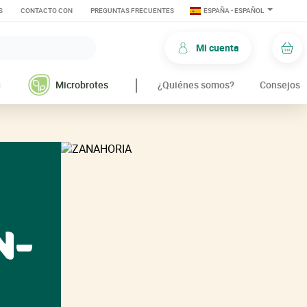
S
CONTACTO CON
PREGUNTAS FRECUENTES
ESPAÑA - ESPAÑOL
Mi cuenta
Car
g
Microbrotes
¿Quiénes somos?
Consejos
N-