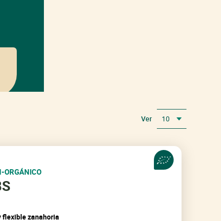
Ver
10
Todos
N-ORGÁNICO
BS
y flexible zanahoria