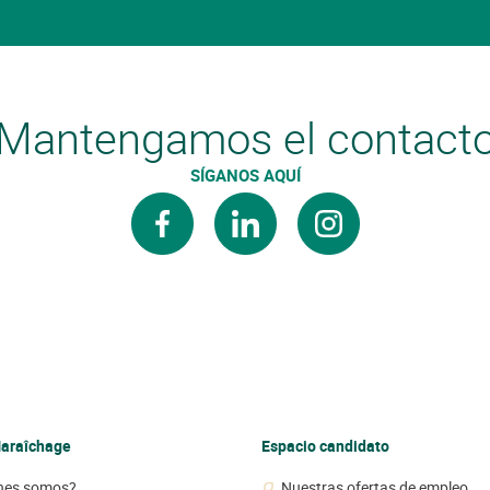
Mantengamos el contact
SÍGANOS AQUÍ
facebook
linkedin
instagram
araîchage
Espacio candidato
nes somos?
Nuestras ofertas de empleo