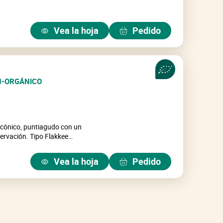
 original de zanahoria, de
Vea la hoja
Pedido
ularmente altos
6 a 18 cm.
JAUNE DU
as botas como para las
N-ORGÁNICO
 cónico, puntiagudo con un
servación. Tipo Flakkee
5 cm. La conservación es
La variedad es temprana. El
Vea la hoja
Pedido
 días. El tipo de cultivo es